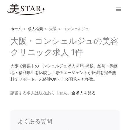
内
Main
容
Men
を
ス
キ
ホーム
＞
求人検索
＞
大阪
＞
コンシェルジュ
ッ
大阪・コンシェルジュの美容
プ
クリニック求人 1件
大阪で募集中のコンシェルジュ求人を1件掲載。給与・勤務
地・福利厚生を比較し、専任エージェントが転職を完全無
料でサポート。未経験OK・非公開求人も多数。
該当する求人は現在ありません。
全求人を見る
よくある質問