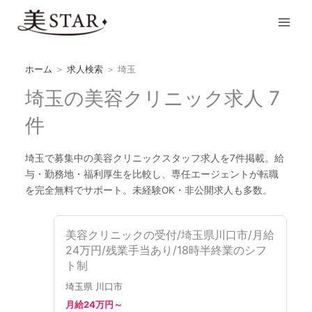
内
Main
容
Men
を
ス
キ
ホーム
＞
求人検索
＞
埼玉
ッ
埼玉の美容クリニック求人 7
プ
件
埼玉で募集中の美容クリニックスタッフ求人を7件掲載。給
与・勤務地・福利厚生を比較し、専任エージェントが転職
を完全無料でサポート。未経験OK・非公開求人も多数。
美容クリニックの受付/埼玉県川口市/月給
24万円/残業手当あり/18時半終業のシフ
ト制
埼玉県 川口市
月給24万円～