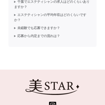
千葉でエステティシャンの求人はどのくらいあり
ますか？
エステティシャンの平均年収はどのくらいです
か？
未経験でも応募できますか？
応募から内定までの流れは？