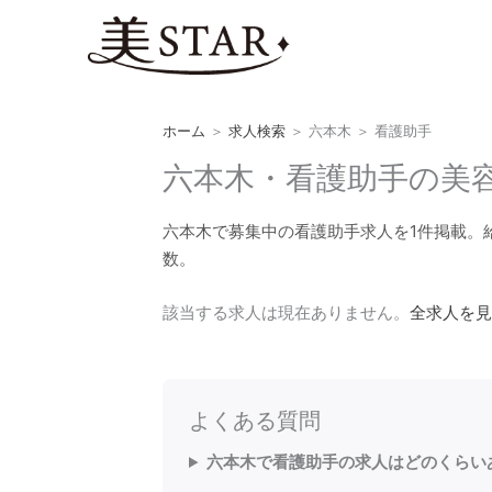
内
容
を
ス
キ
ホーム
＞
求人検索
＞
六本木
＞
看護助手
ッ
プ
六本木・看護助手の美容
六本木で募集中の看護助手求人を1件掲載。
数。
該当する求人は現在ありません。
全求人を見
よくある質問
六本木で看護助手の求人はどのくらい