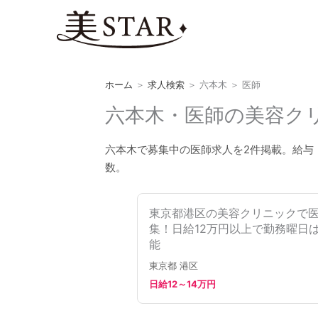
内
容
を
ス
キ
ホーム
＞
求人検索
＞
六本木
＞
医師
ッ
プ
六本木・医師の美容クリ
六本木で募集中の医師求人を2件掲載。給与
数。
東京都港区の美容クリニックで
集！日給12万円以上で勤務曜日
能
東京都 港区
日給12～14万円