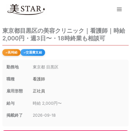
内
Main
容
Men
を
ス
キ
東京都目黒区の美容クリニック｜看護師｜時給
ッ
2,000円・週3日〜・18時終業も相談可
プ
高時給
交通費支給
勤務地
東京都 目黒区
職種
看護師
雇用形態
正社員
給与
時給 2,000円〜
掲載終了
2026-09-18