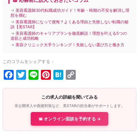
📖 応募前に読んでおきたいコラム
→
美容看護師30代転職成功ガイド！年齢・時期の不安を解消し理
想を掴む
→
美容看護師になって後悔？よくある理由と失敗しない転職の秘
訣【美STAR】
→
美容看護師のキャリアプランを徹底解説！理想を叶える5つの
道筋と成功戦略
→
美容クリニック大手ランキング！失敗しない選び方と働き方
このコラムをシェアする：
F
T
Li
Pi
H
C
a
w
n
nt
at
o
c
itt
e
er
e
p
この求人の詳細を聞いてみる
e
er
e
n
y
非公開求人や面接対策など、美STARの担当者がサポートします。
b
st
a
Li
📅 オンライン面談を予約する →
o
n
o
k