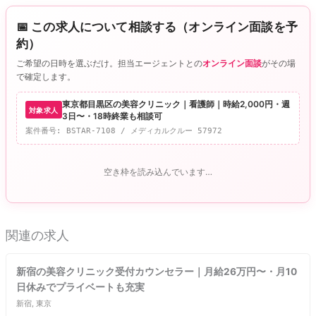
k
📅 この求人について相談する（オンライン面談を予
約）
ご希望の日時を選ぶだけ。担当エージェントとの
オンライン面談
がその場
で確定します。
東京都目黒区の美容クリニック｜看護師｜時給2,000円・週
対象求人
3日〜・18時終業も相談可
案件番号: BSTAR-7108 / メディカルクルー 57972
空き枠を読み込んでいます…
関連の求人
新宿の美容クリニック受付カウンセラー｜月給26万円〜・月10
日休みでプライベートも充実
新宿, 東京