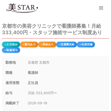
内
Main
容
Men
を
ス
キ
京都市の美容クリニックで看護師募集！月給
ッ
333,400円・スタッフ施術サービス制度あり
プ
土日休み
賞与あり
昇給あり
交通費支給
社保完備
制服貸与
勤務地
京都府 京都市
職種
看護師
雇用形態
正社員
給与
月給 333,400円〜
掲載終了
2026-09-19