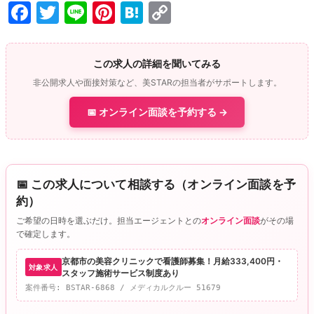
F
T
Li
Pi
H
C
a
w
n
nt
at
o
c
itt
e
er
e
p
この求人の詳細を聞いてみる
e
er
e
n
y
非公開求人や面接対策など、美STARの担当者がサポートします。
b
st
a
Li
📅 オンライン面談を予約する →
o
n
o
k
k
📅 この求人について相談する（オンライン面談を予
約）
ご希望の日時を選ぶだけ。担当エージェントとの
オンライン面談
がその場
で確定します。
京都市の美容クリニックで看護師募集！月給333,400円・
対象求人
スタッフ施術サービス制度あり
案件番号: BSTAR-6868 / メディカルクルー 51679