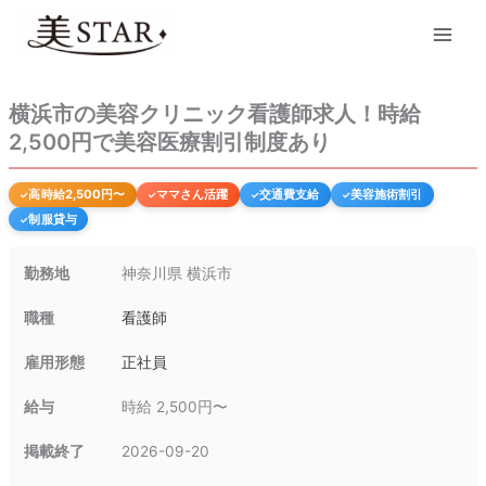
内
Main
容
Men
を
ス
キ
横浜市の美容クリニック看護師求人！時給
ッ
2,500円で美容医療割引制度あり
プ
高時給2,500円〜
ママさん活躍
交通費支給
美容施術割引
制服貸与
勤務地
神奈川県 横浜市
職種
看護師
雇用形態
正社員
給与
時給 2,500円〜
掲載終了
2026-09-20