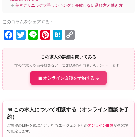
→
美容クリニック大手ランキング！失敗しない選び方と働き方
このコラムをシェアする：
F
T
Li
Pi
H
C
a
w
n
nt
at
o
c
itt
e
er
e
p
この求人の詳細を聞いてみる
e
er
e
n
y
非公開求人や面接対策など、美STARの担当者がサポートします。
b
st
a
Li
📅 オンライン面談を予約する →
o
n
o
k
k
📅 この求人について相談する（オンライン面談を予
約）
ご希望の日時を選ぶだけ。担当エージェントとの
オンライン面談
がその場
で確定します。