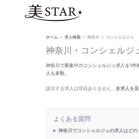
内
容
を
ス
キ
ホーム
＞
求人検索
＞
神奈川
＞
コンシェルジュ
ッ
プ
神奈川・コンシェルジュ
神奈川で募集中のコンシェルジュ求人を1件
人も多数。
該当する求人は現在ありません。
全求人を見
よくある質問
神奈川でコンシェルジュの求人はどの