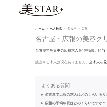
内
容
を
ス
キ
ホーム
＞
求人検索
＞
名古屋
＞
広報
ッ
プ
名古屋・広報の美容クリ
名古屋で募集中の広報求人を1件掲載。給与
該当する求人は現在ありません。
全求人を見
よくある質問
名古屋で広報の求人はどのくらいあり
広報の平均年収はどのくらいですか？